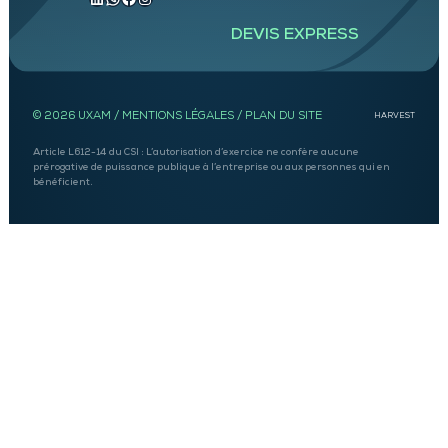
DEVIS EXPRESS
© 2026 UXAM /
MENTIONS LÉGALES
/
PLAN DU SITE
HARVEST
Article L612-14 du CSI : L’autorisation d’exercice ne confère aucune
prérogative de puissance publique à l’entreprise ou aux personnes qui en
bénéficient.