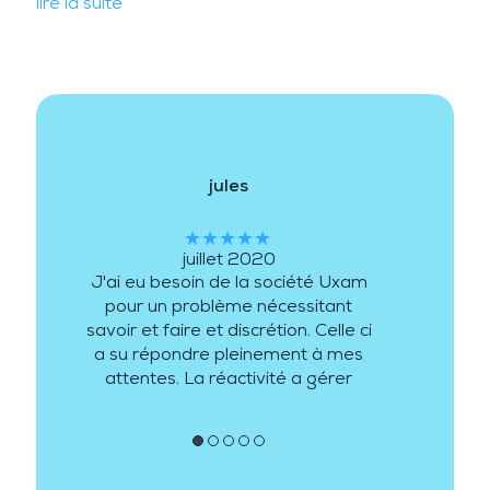
lire la suite
jules
★★★★★
juillet 2020
J'ai eu besoin de la société Uxam
pour un problème nécessitant
savoir et faire et discrétion. Celle ci
a su répondre pleinement à mes
attentes. La réactivité a gérer
mon besoin a été de plus au
rendez vous.
●
●
●
●
●