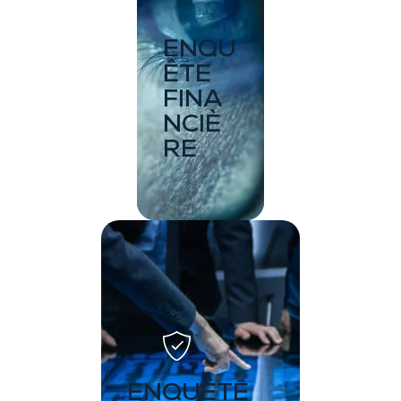
ENQU
ÊTE
FINA
NCIÈ
RE
ENQUÊTE