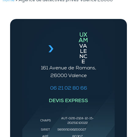
home
»
Agence de détectives privés Valence 26000
UX
AM
VA
LE
NC
E
161 Avenue de Romans,
26000 Valence
06 21 02 80 66
DEVIS EXPRESS
AUT-026-2124-12-15-
CNAPS
20251010022
SIRET
98995066200027
APE
8030Z