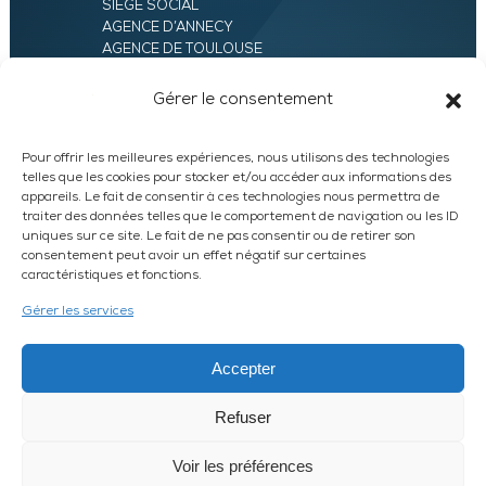
SIÈGE SOCIAL
AGENCE D’ANNECY
AGENCE DE TOULOUSE
AGENCE LYON
AGENCE D’ORLÉANS
Gérer le consentement
AGENCE D’EVRY
Pour offrir les meilleures expériences, nous utilisons des technologies
telles que les cookies pour stocker et/ou accéder aux informations des
appareils. Le fait de consentir à ces technologies nous permettra de
traiter des données telles que le comportement de navigation ou les ID
uniques sur ce site. Le fait de ne pas consentir ou de retirer son
consentement peut avoir un effet négatif sur certaines
caractéristiques et fonctions.
LinkedIn
WhatsApp
Facebook
Instagram
Gérer les services
DEVIS EXPRESS
Accepter
Refuser
© 2026 UXAM /
MENTIONS LÉGALES
/
PLAN DU SITE
HARVEST
Article L612-14 du CSI : L’autorisation d’exercice ne confère aucune
Voir les préférences
prérogative de puissance publique à l’entreprise ou aux personnes qui en