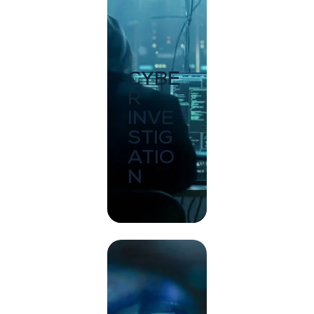
CYBE
R
INVE
STIG
ATIO
N