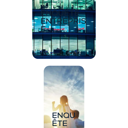
ENQUÊTE
ENTREPRIS
E
ENQU
ÊTE