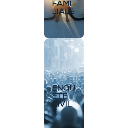
FAMI
LIALE
ENQU
ÊTE
CIVIL
E