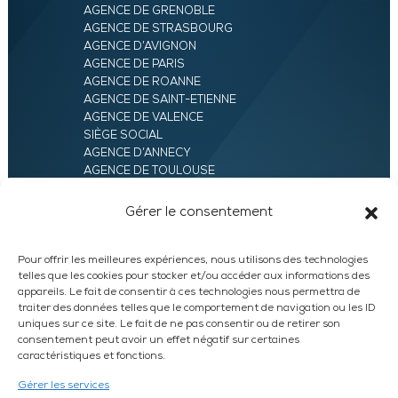
AGENCE DE GRENOBLE
AGENCE DE STRASBOURG
AGENCE D’AVIGNON
AGENCE DE PARIS
AGENCE DE ROANNE
AGENCE DE SAINT-ETIENNE
AGENCE DE VALENCE
SIÈGE SOCIAL
AGENCE D’ANNECY
AGENCE DE TOULOUSE
AGENCE LYON
AGENCE D’ORLÉANS
Gérer le consentement
AGENCE D’EVRY
Pour offrir les meilleures expériences, nous utilisons des technologies
telles que les cookies pour stocker et/ou accéder aux informations des
appareils. Le fait de consentir à ces technologies nous permettra de
traiter des données telles que le comportement de navigation ou les ID
uniques sur ce site. Le fait de ne pas consentir ou de retirer son
consentement peut avoir un effet négatif sur certaines
caractéristiques et fonctions.
LinkedIn
WhatsApp
Facebook
Instagram
Gérer les services