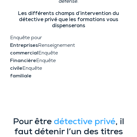
défense
.
Les différents champs d’intervention du
détective privé que les formations vous
dispenserons
Enquête pour
Entreprises
Renseignement
commercial
Enquête
Financière
Enquête
civile
Enquête
familiale
Les études et formations de
détective privé
Pour être
détective privé
, il
faut détenir l’un des titres