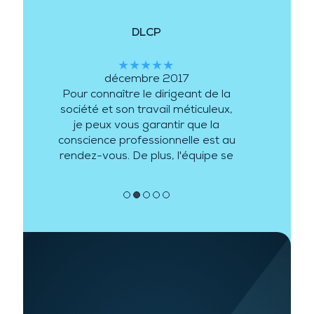
DLCP
★★★★★
décembre 2017
Pour connaître le dirigeant de la
société et son travail méticuleux,
je peux vous garantir que la
conscience professionnelle est au
rendez-vous. De plus, l'équipe se
complète au mieux et peut ainsi
répondre à différentes demandes
●
●
●
●
●
et
… plus