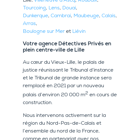
Lille,
Villeneuve d’Ascq
,
Roubaix
,
Tourcoing
,
Lens
,
Douai
,
Dunkerque
,
Cambrai
,
Maubeuge
,
Calais
,
Arras
,
Boulogne sur Mer
et
Liévin
Votre agence Détectives Privés en
plein centre-ville de Lille
Au cœur du Vieux-Lille, le palais de
justice réunissant le Tribunal d’instance
et le Tribunal de grande instance sera
remplacé en 2021 par un nouveau
2
palais d’environ 20 000 m
en cours de
construction.
Nous intervenons activement sur la
région du Nord-Pas-de-Calais et
l’ensemble du nord de la France,
comme en partenariat avec nos