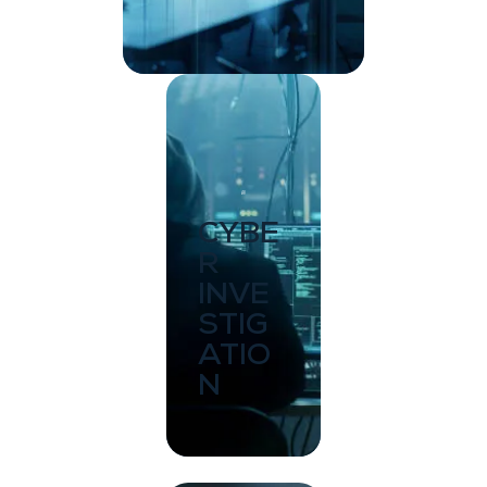
CYBE
R
INVE
STIG
ATIO
N