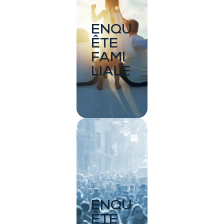
ENQU
ÊTE
FAMI
LIALE
ENQU
ÊTE