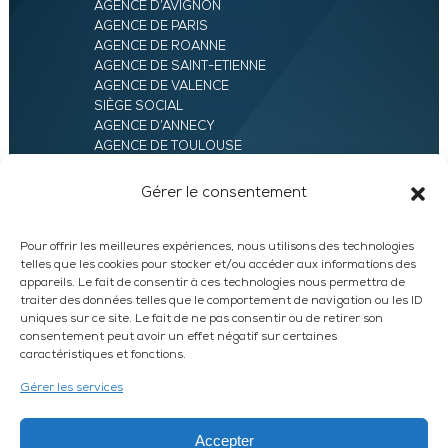
AGENCE D’AVIGNON
AGENCE DE PARIS
AGENCE DE ROANNE
AGENCE DE SAINT-ETIENNE
AGENCE DE VALENCE
SIÈGE SOCIAL
AGENCE D’ANNECY
AGENCE DE TOULOUSE
AGENCE LYON
AGENCE D’ORLÉANS
Gérer le consentement
AGENCE D’EVRY
Pour offrir les meilleures expériences, nous utilisons des technologies
telles que les cookies pour stocker et/ou accéder aux informations des
appareils. Le fait de consentir à ces technologies nous permettra de
traiter des données telles que le comportement de navigation ou les ID
uniques sur ce site. Le fait de ne pas consentir ou de retirer son
consentement peut avoir un effet négatif sur certaines
caractéristiques et fonctions.
LinkedIn
WhatsApp
Facebook
Instagram
Gérer les services
DEVIS EXPRESS
Accepter