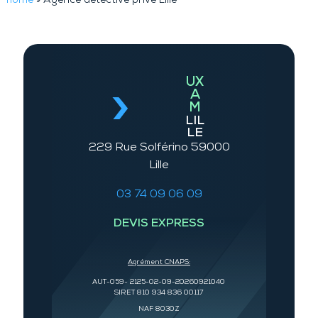
home
»
Agence détective privé Lille
UX
A
M
LIL
LE
229 Rue Solférino 59000
Lille
03 74 09 06 09
DEVIS EXPRESS
Agrément CNAPS:
AUT-059- 2125-02-09-20260921040
SIRET 810 934 836 00117
NAF 8030Z