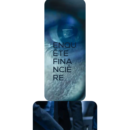
ENQU
ÊTE
FINA
NCIÈ
RE