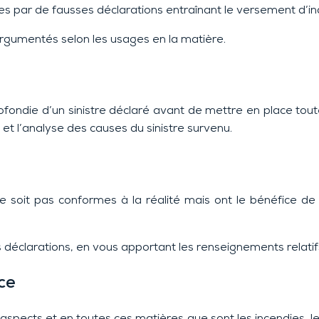
bies par de fausses déclarations entraînant le versement d’
rgumentés selon les usages en la matière.
rofondie d’un sinistre déclaré avant de mettre en place tou
et l’analyse des causes du sinistre survenu.
e soit pas conformes à la réalité mais ont le bénéfice de 
déclarations, en vous apportant les renseignements relatifs
ce
 aspects et en toutes ces matières que sont les incendies, le