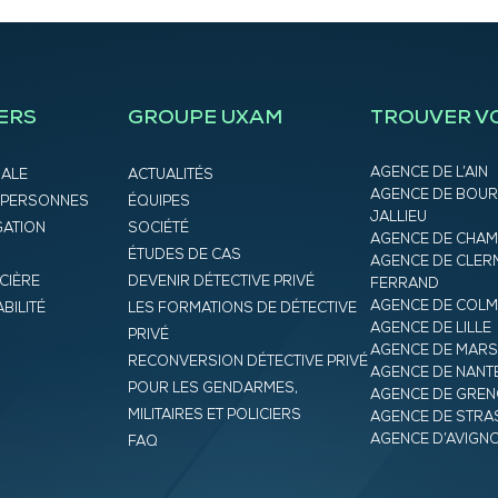
ERS
GROUPE UXAM
TROUVER V
AGENCE DE L’AIN
IALE
ACTUALITÉS
AGENCE DE BOUR
 PERSONNES
ÉQUIPES
JALLIEU
GATION
SOCIÉTÉ
AGENCE DE CHA
ÉTUDES DE CAS
AGENCE DE CLER
CIÈRE
DEVENIR DÉTECTIVE PRIVÉ
FERRAND
AGENCE DE COL
BILITÉ
LES FORMATIONS DE DÉTECTIVE
AGENCE DE LILLE
PRIVÉ
AGENCE DE MARS
RECONVERSION DÉTECTIVE PRIVÉ
AGENCE DE NANT
POUR LES GENDARMES,
AGENCE DE GREN
MILITAIRES ET POLICIERS
AGENCE DE STR
AGENCE D’AVIGN
FAQ