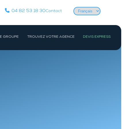
Choisir
04 82 53 18 30
Contact
une
langue
E GROUPE
TROUVEZ VOTRE AGENCE
DEVIS EXPRESS
Actualités
PARIS IDF
CENTRE
Équipes
Société
Paris
Orléans
Études de cas
e-
Evry
ac
Devenir détective privé
es-
Les formations de détective privé
e
Reconversion détective privé pour les
Gendarmes, Militaires et Policiers
FAQ