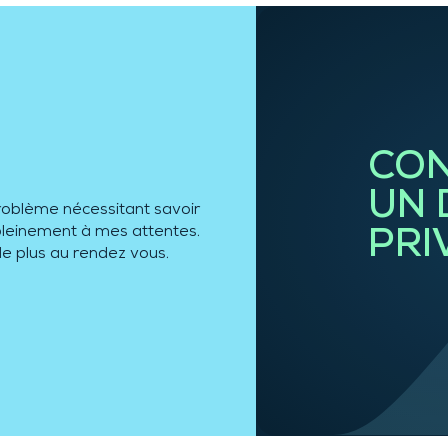
CON
UN 
roblème nécessitant savoir
e pleinement à mes attentes.
PRI
de plus au rendez vous.