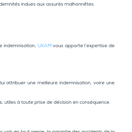
indemnités indues aux assurés malhonnêtes.
te indemnisation,
UXAM
vous apporte l’expertise de
lui attribuer une meilleure indemnisation, voire une
, utiles à toute prise de décision en conséquence.
s vols en tout genre, la garantie des accidents de la