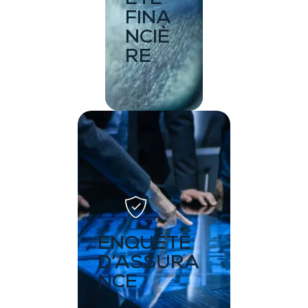
FINA
NCIÈ
RE
ENQUÊTE
D’ASSURA
NCE