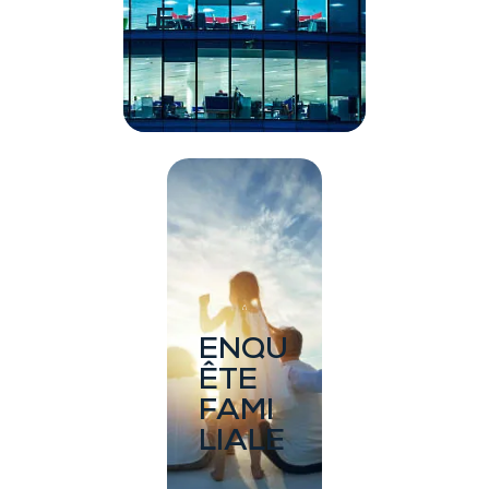
E
ENQU
ÊTE
FAMI
LIALE