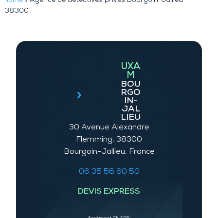
home
»
Agence de détectives privés Bourgoin-Jallieu
38300
UXA
M
BOU
RGO
IN-
JAL
LIEU
30 Avenue Alexandre
Flemming, 38300
Bourgoin-Jallieu, France
06 35 56 60 50
DEVIS EXPRESS