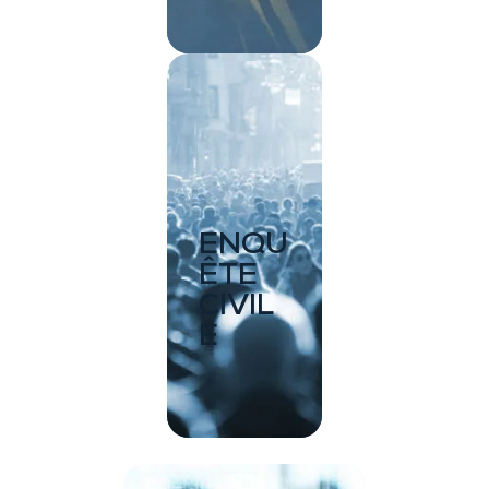
ENQU
ÊTE
CIVIL
E