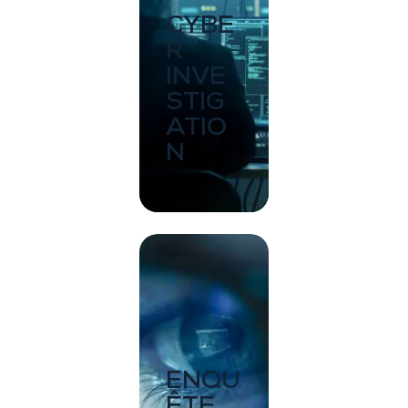
CYBE
R
INVE
STIG
ATIO
N
ENQU
ÊTE