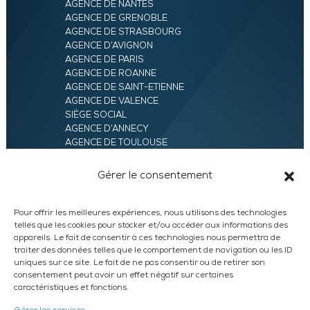
AGENCE DE NANTES
AGENCE DE GRENOBLE
AGENCE DE STRASBOURG
AGENCE D’AVIGNON
AGENCE DE PARIS
AGENCE DE ROANNE
AGENCE DE SAINT-ETIENNE
AGENCE DE VALENCE
SIÈGE SOCIAL
AGENCE D’ANNECY
AGENCE DE TOULOUSE
AGENCE LYON
AGENCE D’ORLÉANS
Gérer le consentement
AGENCE D’EVRY
Pour offrir les meilleures expériences, nous utilisons des technologies
telles que les cookies pour stocker et/ou accéder aux informations des
appareils. Le fait de consentir à ces technologies nous permettra de
traiter des données telles que le comportement de navigation ou les ID
uniques sur ce site. Le fait de ne pas consentir ou de retirer son
consentement peut avoir un effet négatif sur certaines
caractéristiques et fonctions.
LinkedIn
WhatsApp
Facebook
Instagram