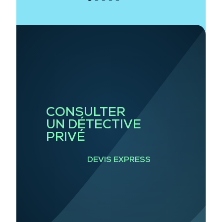
●
●
●
●
●
et
… plus
CONSULTER
UN DÉTECTIVE
PRIVÉ
DEVIS EXPRESS