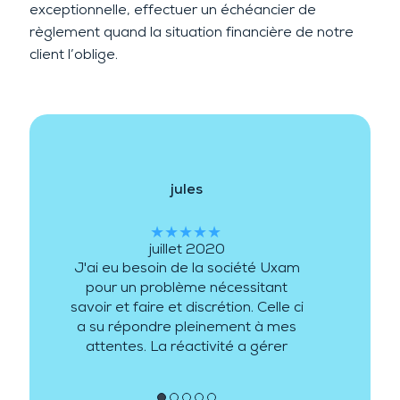
exceptionnelle, effectuer un échéancier de
règlement quand la situation financière de notre
client l’oblige.
DLCP
★★★★★
décembre 2017
Pour connaître le dirigeant de la
société et son travail méticuleux,
je peux vous garantir que la
conscience professionnelle est au
rendez-vous. De plus, l'équipe se
complète au mieux et peut ainsi
répondre à différentes demandes