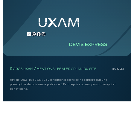
LinkedIn
WhatsApp
Facebook
Instagram
DEVIS EXPRESS
© 2026 UXAM /
MENTIONS LÉGALES
/
PLAN DU SITE
HARVEST
Article L612-14 du CSI : L’autorisation d’exercice ne confère aucune
prérogative de puissance publique à l’entreprise ou aux personnes qui en
bénéficient.