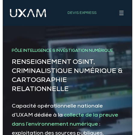
Aller
au
DEVIS EXPRESS
contenu
PÔLE INTELLIGENCE & INVESTIGATION NUMÉRIQUE
RENSEIGNEMENT OSINT,
CRIMINALISTIQUE NUMÉRIQUE &
CARTOGRAPHIE
RELATIONNELLE
Capacité opérationnelle nationale
d’UXAM dédiée à la
collecte de la preuve
dans l’environnement numérique
:
exploitation des sources publiques,