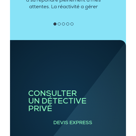
a su répondre pleinement à mes
attentes. La réactivité a gérer
mon besoin a été de plus au
rendez vous.
●
●
●
●
●
CONSULTER
UN DÉTECTIVE
PRIVÉ
DEVIS EXPRESS