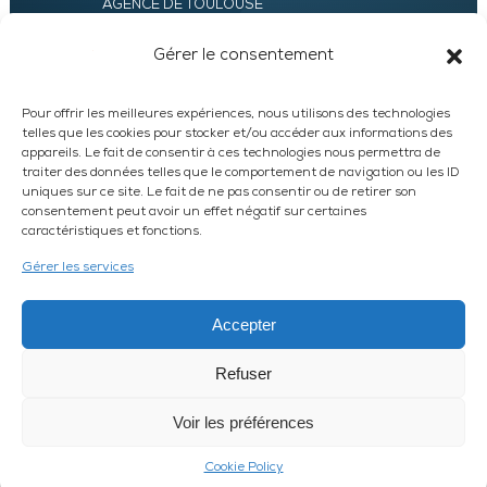
AGENCE DE TOULOUSE
AGENCE LYON
AGENCE D’ORLÉANS
Gérer le consentement
AGENCE D’EVRY
Pour offrir les meilleures expériences, nous utilisons des technologies
telles que les cookies pour stocker et/ou accéder aux informations des
appareils. Le fait de consentir à ces technologies nous permettra de
traiter des données telles que le comportement de navigation ou les ID
uniques sur ce site. Le fait de ne pas consentir ou de retirer son
consentement peut avoir un effet négatif sur certaines
caractéristiques et fonctions.
LinkedIn
WhatsApp
Facebook
Instagram
Gérer les services
DEVIS EXPRESS
Accepter
Refuser
© 2026 UXAM /
MENTIONS LÉGALES
/
PLAN DU SITE
HARVEST
Article L612-14 du CSI : L’autorisation d’exercice ne confère aucune
Voir les préférences
prérogative de puissance publique à l’entreprise ou aux personnes qui en
bénéficient.
Cookie Policy