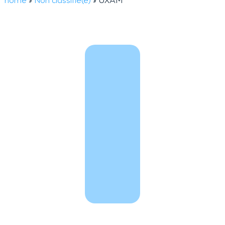
home
»
Non classifié(e)
»
UXAM