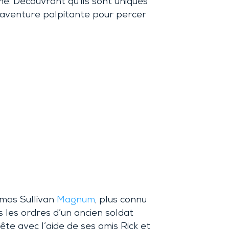
e. Découvrant qu’ils sont uniques
e aventure palpitante pour percer
omas Sullivan
Magnum
, plus connu
 les ordres d’un ancien soldat
uête avec l’aide de ses amis Rick et