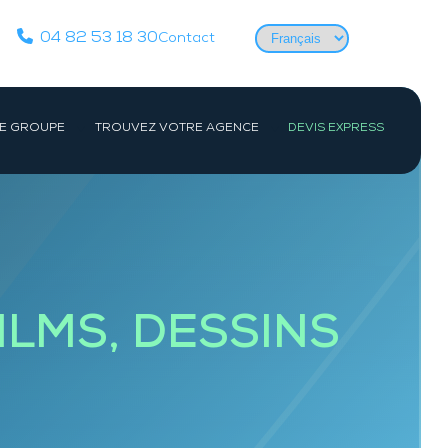
Choisir
04 82 53 18 30
Contact
une
langue
E GROUPE
TROUVEZ VOTRE AGENCE
DEVIS EXPRESS
Actualités
PARIS IDF
CENTRE
Équipes
Société
Paris
Orléans
Études de cas
e-
Evry
ac
Devenir détective privé
ILMS, DESSINS
es-
Les formations de détective privé
e
Reconversion détective privé pour les
Gendarmes, Militaires et Policiers
FAQ