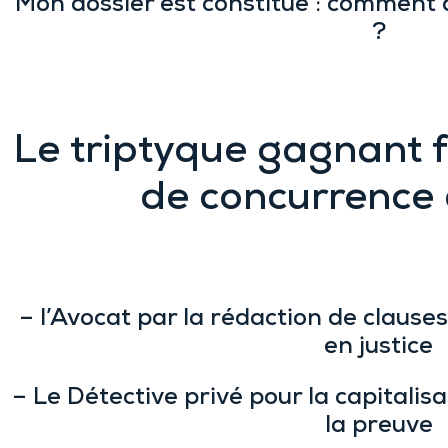
Mon dossier est constitué : comment a
?
Le triptyque gagnant f
de concurrence 
– l’
Avocat
par la rédaction de clauses 
en justice
– Le
Détective privé
pour la capitalisa
la preuve