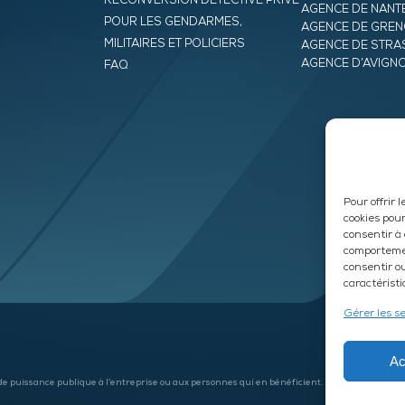
RECONVERSION DÉTECTIVE PRIVÉ
AGENCE DE NANT
POUR LES GENDARMES,
AGENCE DE GREN
MILITAIRES ET POLICIERS
AGENCE DE STR
AGENCE D’AVIGN
FAQ
Pour offrir 
cookies pour
consentir à
comportemen
consentir o
caractéristi
Gérer les s
Ac
 de puissance publique à l’entreprise ou aux personnes qui en bénéficient.