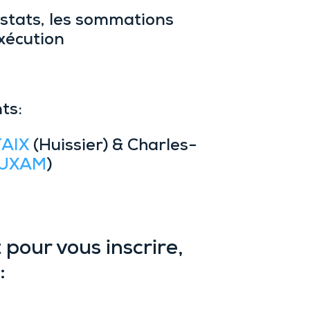
stats, les sommations
exécution
ts:
TAIX
(Huissier) & Charles-
UXAM
)
pour vous inscrire,
: