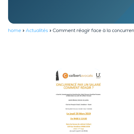
TheftTracker
home
»
Actualités
»
Comment réagir face à la concurrenc