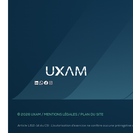
LinkedIn
WhatsApp
Facebook
Instagram
© 2026 UXAM /
MENTIONS LÉGALES
/
PLAN DU SITE
Article L612-14 du CSI : L’autorisation d’exercice ne confère aucune prérogative