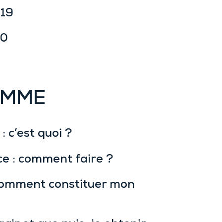
19
30
AMME
 c’est quoi ?
ce : comment faire ?
 comment constituer mon