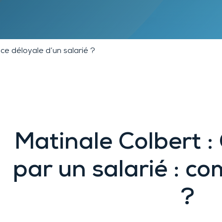
Lyon 9
Chambéry
Annecy
Clermont-
Ferrand
e déloyale d’un salarié ?
Matinale Colbert 
par un salarié : c
?