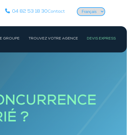
Choisir
04 82 53 18 30
Contact
une
langue
E GROUPE
TROUVEZ VOTRE AGENCE
DEVIS EXPRESS
Actualités
PARIS IDF
CENTRE
Équipes
Société
Paris
Orléans
Études de cas
e-
Evry
ac
Devenir détective privé
CONCURRENCE
es-
Les formations de détective privé
e
Reconversion détective privé pour les
IÉ ?
Gendarmes, Militaires et Policiers
FAQ