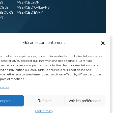
ES
AGENCE LYON
OBLE
AGENCE D’ORLÉANS
ASBOURG
AGENCE D’EVRY
ON
Gérer le consentement
DEVIS EXPRESS
les meilleures expériences, nous utilisons des technologies telles que les
 stocker et/ou accéder aux informations des appareils. Le fait de
 ces technologies nous permettra de traiter des données telles que le
t de navigation ou les ID uniques sur ce site. Le fait de ne pas
u de retirer son consentement peut avoir un effet négatif sur certaines
ques et fonctions.
ervices
HARVEST
cepter
Refuser
Voir les préférences
Cookie Policy