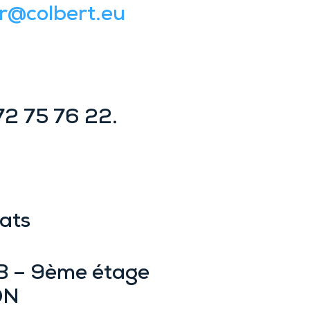
tr@colbert.eu
72 75 76 22.
ats
B – 9ème étage
ON