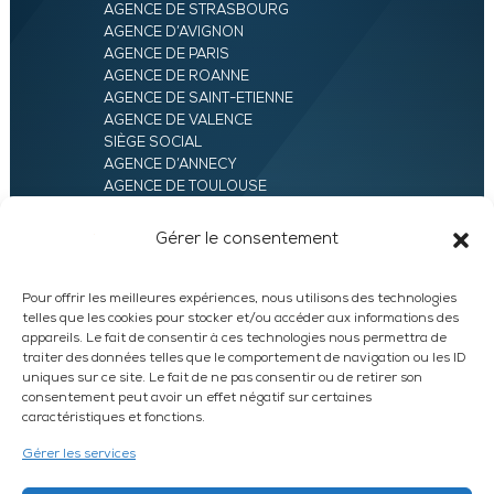
AGENCE DE STRASBOURG
AGENCE D’AVIGNON
AGENCE DE PARIS
AGENCE DE ROANNE
AGENCE DE SAINT-ETIENNE
AGENCE DE VALENCE
SIÈGE SOCIAL
AGENCE D’ANNECY
AGENCE DE TOULOUSE
AGENCE LYON
AGENCE D’ORLÉANS
Gérer le consentement
AGENCE D’EVRY
Pour offrir les meilleures expériences, nous utilisons des technologies
telles que les cookies pour stocker et/ou accéder aux informations des
appareils. Le fait de consentir à ces technologies nous permettra de
traiter des données telles que le comportement de navigation ou les ID
uniques sur ce site. Le fait de ne pas consentir ou de retirer son
consentement peut avoir un effet négatif sur certaines
caractéristiques et fonctions.
LinkedIn
WhatsApp
Facebook
Instagram
Gérer les services
DEVIS EXPRESS