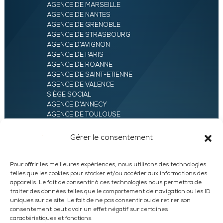
AGENCE DE MARSEILLE
AGENCE DE NANTES
AGENCE DE GRENOBLE
AGENCE DE STRASBOURG
AGENCE D’AVIGNON
AGENCE DE PARIS
AGENCE DE ROANNE
AGENCE DE SAINT-ETIENNE
AGENCE DE VALENCE
SIÈGE SOCIAL
AGENCE D’ANNECY
AGENCE DE TOULOUSE
AGENCE LYON
AGENCE D’ORLÉANS
Gérer le consentement
AGENCE D’EVRY
Pour offrir les meilleures expériences, nous utilisons des technologies
telles que les cookies pour stocker et/ou accéder aux informations des
appareils. Le fait de consentir à ces technologies nous permettra de
traiter des données telles que le comportement de navigation ou les ID
uniques sur ce site. Le fait de ne pas consentir ou de retirer son
consentement peut avoir un effet négatif sur certaines
caractéristiques et fonctions.