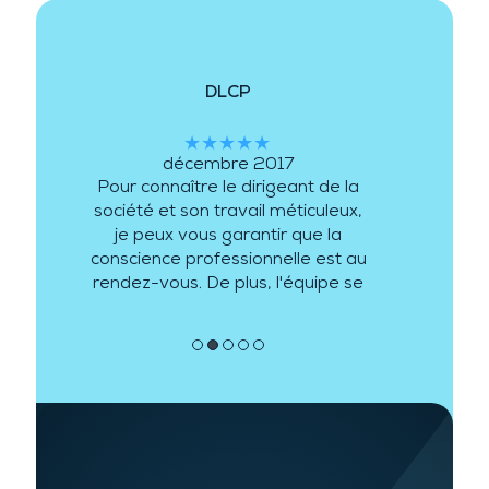
DLCP
★★★★★
décembre 2017
Pour connaître le dirigeant de la
société et son travail méticuleux,
je peux vous garantir que la
conscience professionnelle est au
rendez-vous. De plus, l'équipe se
complète au mieux et peut ainsi
répondre à différentes demandes
●
●
●
●
●
et
… plus