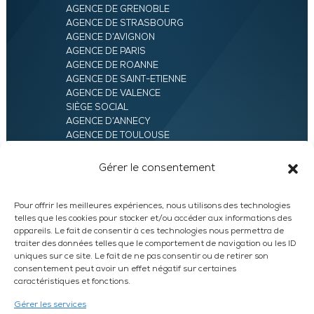
AGENCE DE GRENOBLE
AGENCE DE STRASBOURG
AGENCE D’AVIGNON
AGENCE DE PARIS
AGENCE DE ROANNE
AGENCE DE SAINT-ETIENNE
AGENCE DE VALENCE
SIÈGE SOCIAL
AGENCE D’ANNECY
AGENCE DE TOULOUSE
AGENCE LYON
AGENCE D’ORLÉANS
Gérer le consentement
AGENCE D’EVRY
Pour offrir les meilleures expériences, nous utilisons des technologies
telles que les cookies pour stocker et/ou accéder aux informations des
appareils. Le fait de consentir à ces technologies nous permettra de
traiter des données telles que le comportement de navigation ou les ID
uniques sur ce site. Le fait de ne pas consentir ou de retirer son
consentement peut avoir un effet négatif sur certaines
caractéristiques et fonctions.
LinkedIn
WhatsApp
Facebook
Instagram
Gérer les services