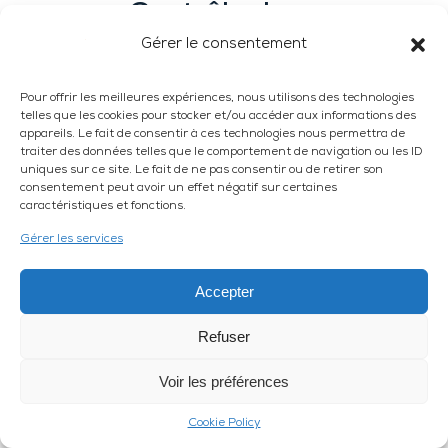
Contrôle des
justificatifs
Gérer le consentement
produits par
Pour offrir les meilleures expériences, nous utilisons des technologies
les assurés
telles que les cookies pour stocker et/ou accéder aux informations des
appareils. Le fait de consentir à ces technologies nous permettra de
traiter des données telles que le comportement de navigation ou les ID
uniques sur ce site. Le fait de ne pas consentir ou de retirer son
Dans le cadre de la
consentement peut avoir un effet négatif sur certaines
déclaration de perte ou
caractéristiques et fonctions.
de vol d’objets de
Gérer les services
valeur, UXAM vous aide
à authentifier les
Accepter
documents transmis.
Nos enquêtes
Refuser
permettent de vérifier la
provenance, la propriété
Voir les préférences
Besoin d'aide
réelle et la valeur des
biens via l’analyse des
Cookie Policy
factures et justificatifs