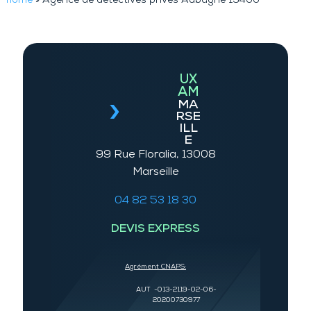
home
»
Agence de détectives privés Aubagne 13400
UX
AM
MA
RSE
ILL
E
99 Rue Floralia, 13008
Marseille
04 82 53 18 30
DEVIS EXPRESS
Agrément CNAPS:
AUT -013-2119-02-06-
20200730977