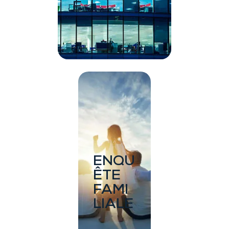
E
ENQU
ÊTE
FAMI
LIALE