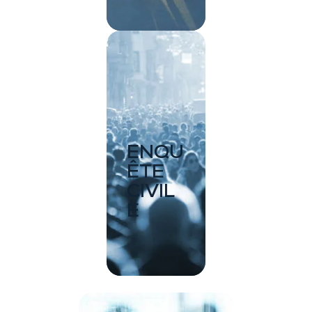
ENQU
ÊTE
CIVIL
E