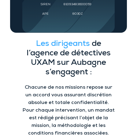
SIREN
81093483600059
APE
8030Z
Les dirigeants
de
l’a
gence de détectives
UXAM
sur Aubagne
s’engagent :
Chacune de nos missions repose sur
un accord vous assurant
discrétion
absolue et
totale confidentialité.
Pour chaque intervention
, un mandat
est rédigé précisant l’objet de la
mission, la méthodologie et les
conditions financières associées.