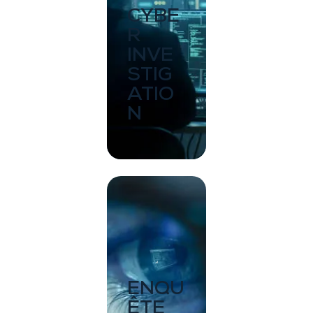
CYBE
R
INVE
STIG
ATIO
N
ENQU
ÊTE