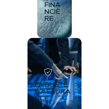
FINA
NCIÈ
RE
ENQUÊTE
D’ASSURA
NCE