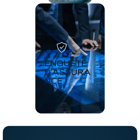
ENQUÊTE
D’ASSURA
NCE