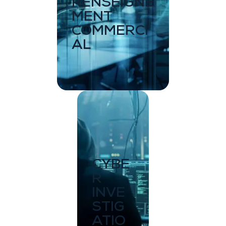
RENSEIGNE
MENT
COMMERCI
AL
CYBE
R
INVE
STIG
ATIO