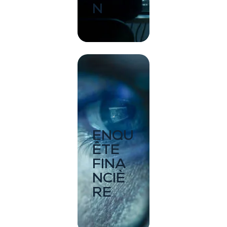
N
ENQU
ÊTE
FINA
NCIÈ
RE