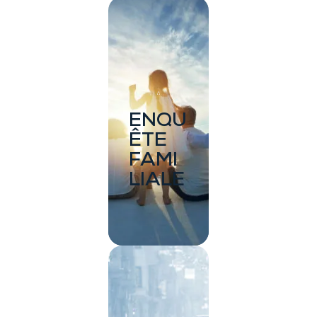
ENQU
ÊTE
FAMI
LIALE