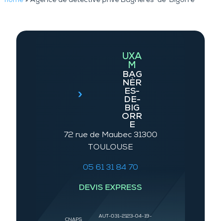
home
»
Agence de détective privé Bagnères-de-Bigorre
UXA
M
BAG
NÈR
ES-
DE-
BIG
ORR
E
72 rue de Maubec 31300
TOULOUSE
05 61 31 84 70
DEVIS EXPRESS
AUT-031-2123-04-19-
CNAPS