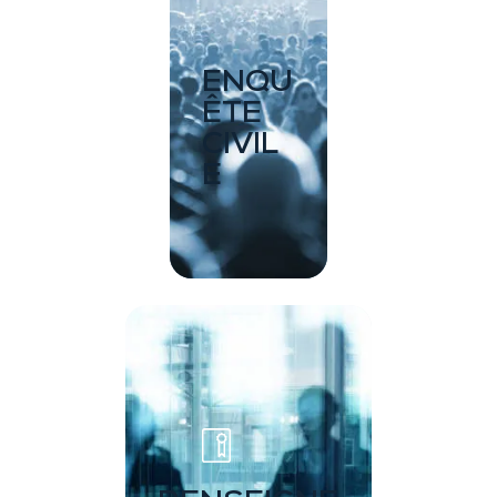
ENQU
ÊTE
CIVIL
E