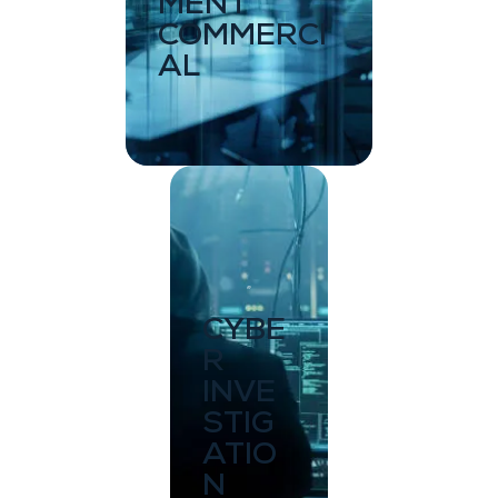
MENT
COMMERCI
AL
CYBE
R
INVE
STIG
ATIO
N