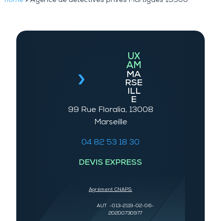
home
»
Agence de détectives privés Martigues 13500
UX
AM
MA
RSE
ILL
E
99 Rue Floralia, 13008
Marseille
04 82 53 18 30
DEVIS EXPRESS
Agrément CNAPS:
AUT -013-2119-02-06-
20200730977