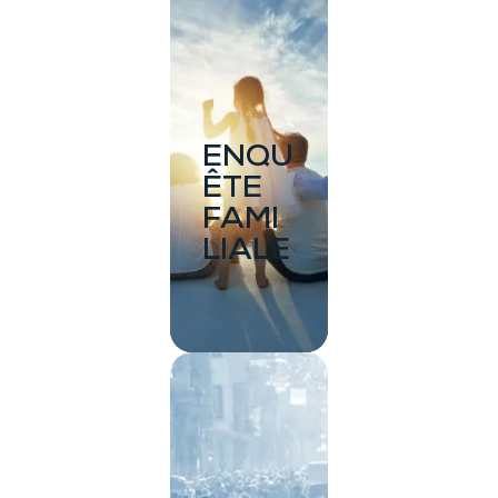
ENQU
ÊTE
FAMI
LIALE