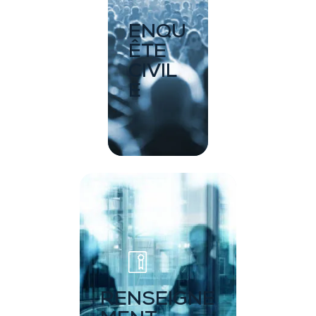
ENQU
ÊTE
CIVIL
E
RENSEIGNE