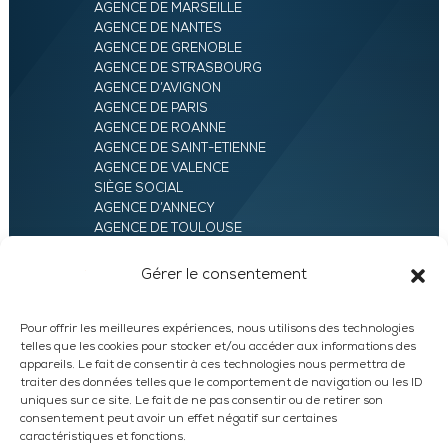
AGENCE DE MARSEILLE
AGENCE DE NANTES
AGENCE DE GRENOBLE
AGENCE DE STRASBOURG
AGENCE D’AVIGNON
AGENCE DE PARIS
AGENCE DE ROANNE
AGENCE DE SAINT-ETIENNE
AGENCE DE VALENCE
SIÈGE SOCIAL
AGENCE D’ANNECY
AGENCE DE TOULOUSE
AGENCE LYON
AGENCE D’ORLÉANS
Gérer le consentement
AGENCE D’EVRY
Pour offrir les meilleures expériences, nous utilisons des technologies
telles que les cookies pour stocker et/ou accéder aux informations des
appareils. Le fait de consentir à ces technologies nous permettra de
traiter des données telles que le comportement de navigation ou les ID
uniques sur ce site. Le fait de ne pas consentir ou de retirer son
consentement peut avoir un effet négatif sur certaines
caractéristiques et fonctions.