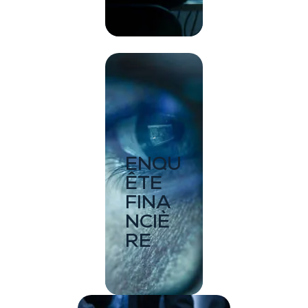
ENQU
ÊTE
FINA
NCIÈ
RE