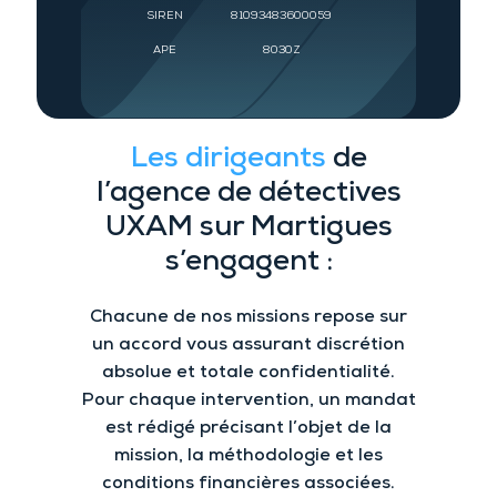
SIREN
81093483600059
APE
8030Z
Les dirigeants
de
l’a
gence de détectives
UXAM
sur Martigues
s’engagent :
Chacune de nos missions repose sur
un accord vous assurant
discrétion
absolue et
totale confidentialité.
Pour chaque intervention
, un mandat
est rédigé précisant l’objet de la
mission, la méthodologie et les
conditions financières associées.