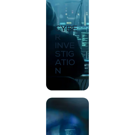
CYBE
R
INVE
STIG
ATIO
N