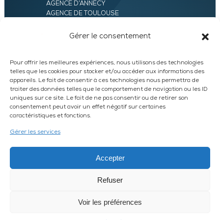
AGENCE D’ANNECY
AGENCE DE TOULOUSE
AGENCE LYON
AGENCE D’ORLÉANS
Gérer le consentement
AGENCE D’EVRY
Pour offrir les meilleures expériences, nous utilisons des technologies
telles que les cookies pour stocker et/ou accéder aux informations des
appareils. Le fait de consentir à ces technologies nous permettra de
traiter des données telles que le comportement de navigation ou les ID
uniques sur ce site. Le fait de ne pas consentir ou de retirer son
consentement peut avoir un effet négatif sur certaines
caractéristiques et fonctions.
LinkedIn
WhatsApp
Facebook
Instagram
Gérer les services
DEVIS EXPRESS
Accepter
Refuser
© 2026 UXAM /
MENTIONS LÉGALES
/
PLAN DU SITE
HARVEST
Article L612-14 du CSI : L’autorisation d’exercice ne confère aucune
Voir les préférences
prérogative de puissance publique à l’entreprise ou aux personnes qui en
bénéficient.