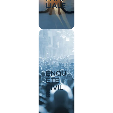
LIALE
ENQU
ÊTE
CIVIL
E