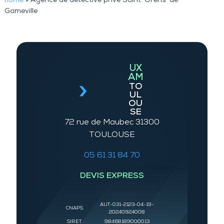
home
»
Agence de détective privé Saint-Orens-de-
Gameville
UX
AM
TO
UL
OU
SE
72 rue de Maubec 31300
TOULOUSE
05 61 31 84 70
DEVIS EXPRESS
AUT-031-2123-04-19-
CNAPS
20240924008
SIRET
98468189000013