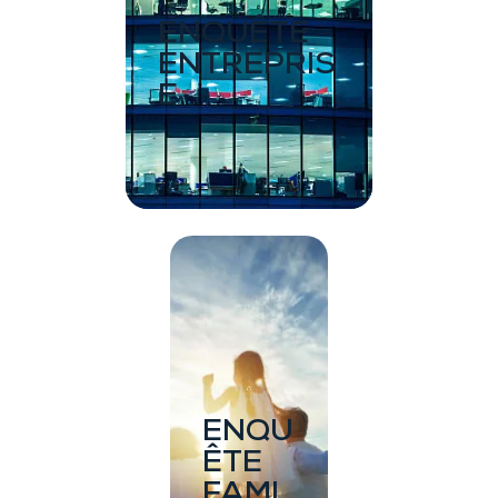
ENQUÊTE
ENTREPRIS
E
ENQU
ÊTE
FAMI