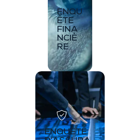
ENQU
ÊTE
FINA
NCIÈ
RE
ENQUÊTE