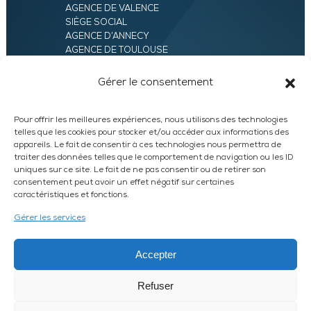
AGENCE DE VALENCE
SIÈGE SOCIAL
AGENCE D’ANNECY
AGENCE DE TOULOUSE
AGENCE LYON
AGENCE D’ORLÉANS
Gérer le consentement
AGENCE D’EVRY
Pour offrir les meilleures expériences, nous utilisons des technologies
telles que les cookies pour stocker et/ou accéder aux informations des
appareils. Le fait de consentir à ces technologies nous permettra de
traiter des données telles que le comportement de navigation ou les ID
uniques sur ce site. Le fait de ne pas consentir ou de retirer son
consentement peut avoir un effet négatif sur certaines
caractéristiques et fonctions.
LinkedIn
WhatsApp
Facebook
Instagram
Gérer les services
DEVIS EXPRESS
Accepter
Refuser
© 2026 UXAM /
MENTIONS LÉGALES
/
PLAN DU SITE
HARVEST