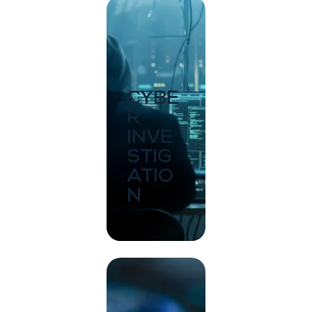
CYBE
R
INVE
STIG
ATIO
N