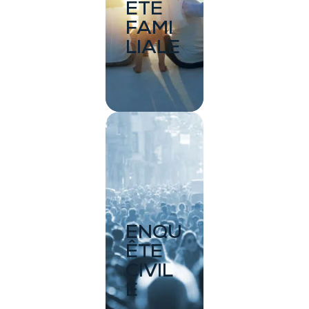
ÊTE
FAMI
LIALE
ENQU
ÊTE
CIVIL
E