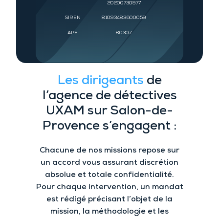
20200730977
SIREN
81093483600059
APE
8030Z
Les dirigeants
de
l’a
gence de détectives
UXAM
sur Salon-de-
Provence
s’engagent :
Chacune de nos missions repose sur
un accord vous assurant
discrétion
absolue et
totale confidentialité.
Pour chaque intervention
, un mandat
est rédigé précisant l’objet de la
mission, la méthodologie et les