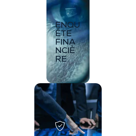
ENQU
ÊTE
FINA
NCIÈ
RE