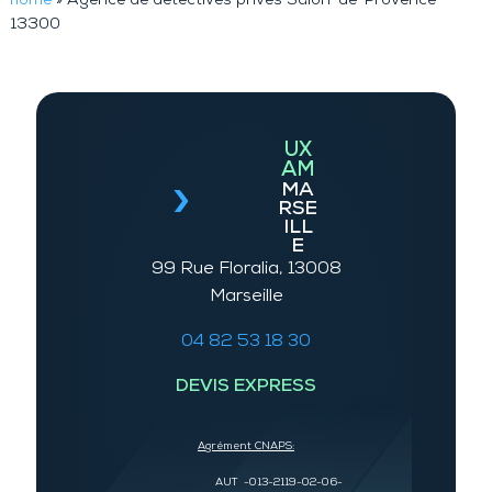
home
»
Agence de détectives privés Salon-de-Provence
13300
UX
AM
MA
RSE
ILL
E
99 Rue Floralia, 13008
Marseille
04 82 53 18 30
DEVIS EXPRESS
Agrément CNAPS:
AUT -013-2119-02-06-