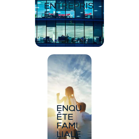
ENTREPRIS
E
ENQU
ÊTE
FAMI
LIALE