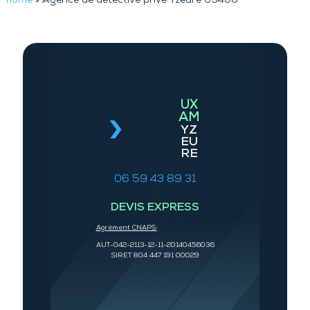
home
»
Agence de détective privé Yzeure 03400
UX
AM
YZ
EU
RE
06 59 43 89 31
DEVIS EXPRESS
Agrément CNAPS:
AUT-042-2113-12-11-20140456036
SIRET 804 447 191 00029