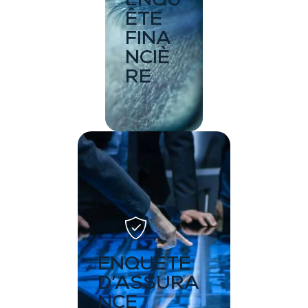
ENQU
ÊTE
FINA
NCIÈ
RE
ENQUÊTE
D’ASSURA
NCE