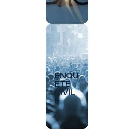
ENQU
ÊTE
CIVIL
E