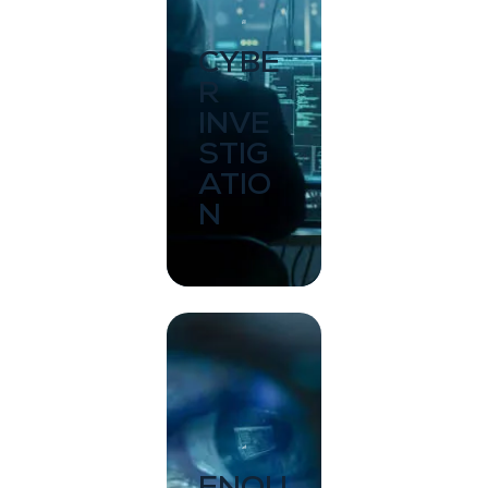
CYBE
R
INVE
STIG
ATIO
N