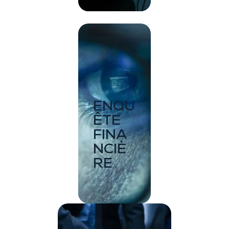
ENQU
ÊTE
FINA
NCIÈ
RE