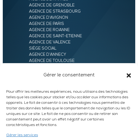
AGENCE DE GRENOBLE
AGENCE DE STRASBOURG
AGENCE D’AVIGNON
AGENCE DE PARIS
AGENCE DE ROANNE
AGENCE DE SAINT-ETIENNE
AGENCE DE VALENCE
SIÈGE SOCIAL
AGENCE D’ANNECY
AGENCE DE TOULOUSE
AGENCE LYON
AGENCE D’ORLÉANS
Gérer le consentement
AGENCE D’EVRY
Pour offrir les meilleures expériences, nous utilisons des technologies
telles que les cookies pour stocker et/ou accéder aux informations des
appareils. Le fait de consentir à ces technologies nous permettra de
traiter des données telles que le comportement de navigation ou les ID
uniques sur ce site. Le fait de ne pas consentir ou de retirer son
consentement peut avoir un effet négatif sur certaines
caractéristiques et fonctions.
LinkedIn
WhatsApp
Facebook
Instagram
Gérer les services