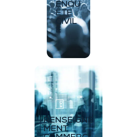
ENQU
ÊTE
CIVIL
E
RENSEIGNE
MENT