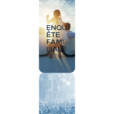
ENQU
ÊTE
FAMI
LIALE