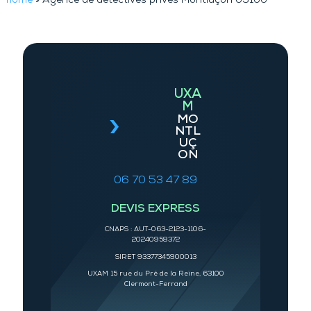
home
»
Agence de détectives privés Montluçon 03100
UXA
M
MO
NTL
UÇ
ON
06 70 53 47 89
DEVIS EXPRESS
CNAPS : AUT-063-2123-1106-
20240958372
SIRET 93377345900013
UXAM 15 rue du Pré de la Reine, 63100
Clermont-Ferrand