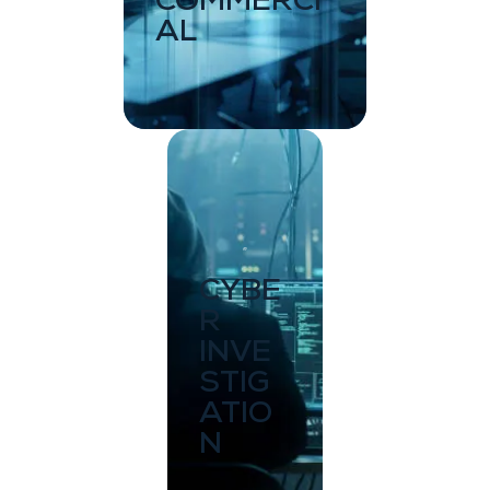
COMMERCI
AL
CYBE
R
INVE
STIG
ATIO
N