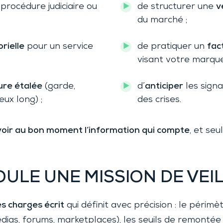
procédure judiciaire ou
de structurer une
v
du marché ;
rielle
pour un service
de pratiquer un
fac
visant votre marque
ure étalée
(garde,
d’
anticiper
les signa
ux long) ;
des crises.
oir au bon moment l’information qui compte
, et seu
ULE UNE MISSION DE VEI
es charges écrit
qui définit avec précision : le périmèt
dias, forums, marketplaces), les seuils de remontée (c