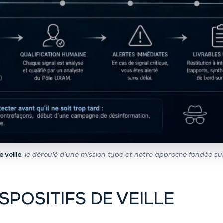
 veille
, le déroulé d’une mission type et notre approche fondée su
SPOSITIFS DE VEILLE