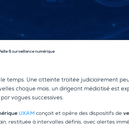
Lyon 9
Chambéry
Annecy
Clermont-
Ferrand
Veille & surveillance numérique
le temps. Une atteinte traitée judiciairement pe
uvelles chaque mois, un dirigeant médiatisé est e
par vagues successives.
umérique
UXAM
conçoit et opère des dispositifs de
ve
n, restituée à intervalles définis, avec alertes immé