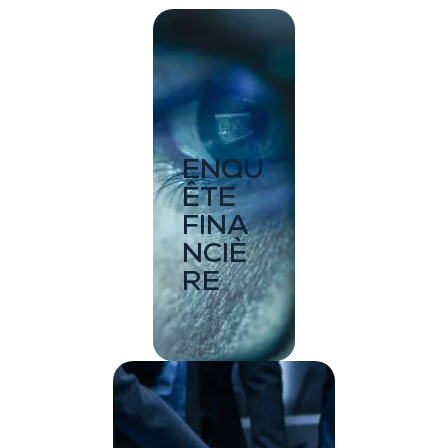
ENQU
ÊTE
FINA
NCIÈ
RE