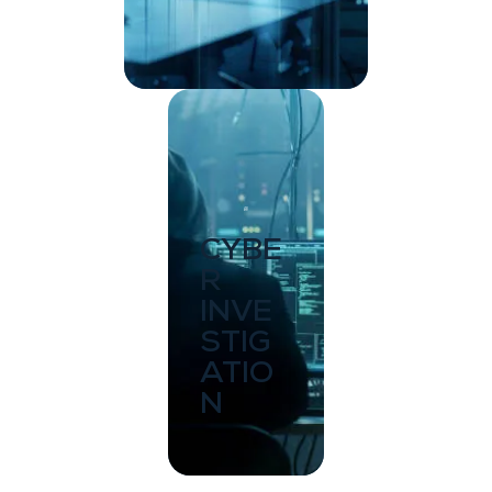
CYBE
R
INVE
STIG
ATIO
N