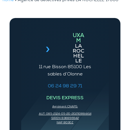
home
»
Agence de détectives privés LA ROCHELLE 17000
UXA
M
LA
ROC
HEL
LE
11 rue Bisson 85100 Les
sables d’Olonne
06 24 98 29 71
DEVIS EXPRESS
Agrément CNAPS:
AUT: 085-2124-05-20-20250884414
SIREN 838896942
NAF 8030Z