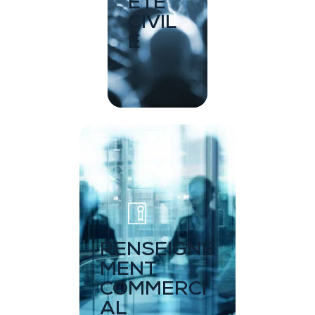
ÊTE
CIVIL
E
RENSEIGNE
MENT
COMMERCI
AL