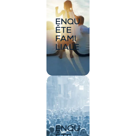
ENQU
ÊTE
FAMI
LIALE
ENQU