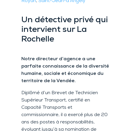
Royan
,
Saint-Jean-d’Angély
Un détective privé
qui
intervient sur La
Rochelle
N
otre
directeur d’agence
a
une
parfaite connaissance
de la diversité
humaine,
sociale et économique du
territoire de la Vendée
.
Di
plômé d’un Brevet de Technicien
Supérieu
r Transport, certifié en
Capacité
Transports
et
c
ommissionnaire, il
a exercé
plus de 20
ans
des postes à responsabilités
,
évoluant
jusqu’à sa nomination de