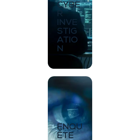
CYBE
R
INVE
STIG
ATIO
N
ENQU
ÊTE