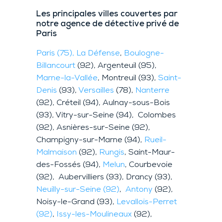
Les principales villes couvertes par
notre agence de détective privé de
Paris
Paris (75),
La Défense
,
Boulogne-
Billancourt
(92), Argenteuil (95),
Marne-la-Vallée
, Montreuil (93),
Saint-
Denis
(93),
Versailles
(78),
Nanterre
(92), Créteil (94), Aulnay-sous-Bois
(93), Vitry-sur-Seine (94), Colombes
(92), Asnières-sur-Seine (92),
Champigny-sur-Marne (94),
Rueil-
Malmaison
(92),
Rungis
, Saint-Maur-
des-Fossés (94),
Melun
, Courbevoie
(92), Aubervilliers (93), Drancy (93),
Neuilly-sur-Seine (92)
,
Antony
(92),
Noisy-le-Grand (93),
Levallois-Perret
(92)
,
Issy-les-Moulineaux
(92),