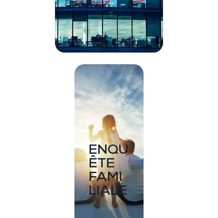
E
ENQU
ÊTE
FAMI
LIALE