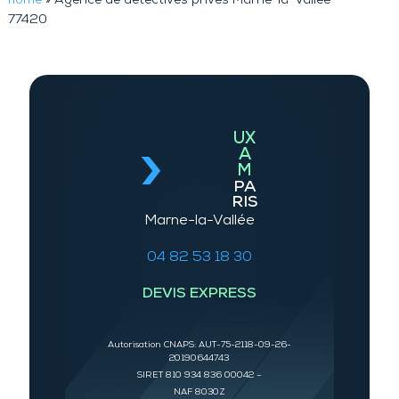
home
»
Agence de détectives privés Marne-la-Vallée
77420
UX
A
M
PA
RIS
Marne-la-Vallée
04 82 53 18 30
DEVIS EXPRESS
Autorisation CNAPS: AUT-75-2118-09-26-
20190644743
SIRET 810 934 836 00042 –
NAF 8030Z