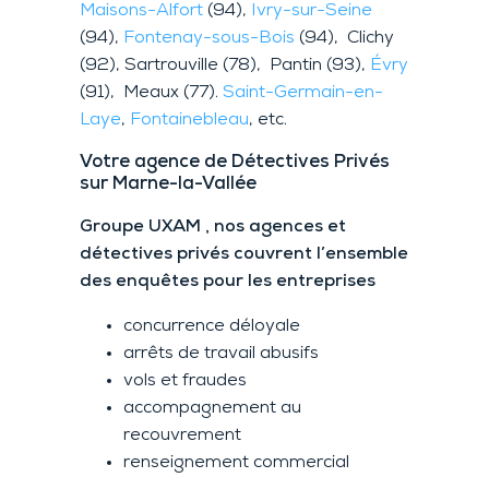
Maisons-Alfort
(94),
Ivry-sur-Seine
(94),
Fontenay-sous-Bois
(94), Clichy
(92), Sartrouville (78), Pantin (93),
Évry
(91), Meaux (77).
Saint-Germain-en-
Laye
,
Fontainebleau
, etc.
Votre
agence de
Détectives P
rivés
sur Marne-la-Vallée
Groupe UXAM , nos agences et
détectives privés couvrent l’ensemble
des enquêtes pour les entreprises
concurrence déloyale
arrêts de travail abusifs
vols et fraudes
accompagnement au
recouvrement
renseignement commercial