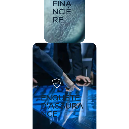
FINA
NCIÈ
RE
ENQUÊTE
D’ASSURA
NCE