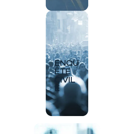
ENQU
ÊTE
CIVIL
E