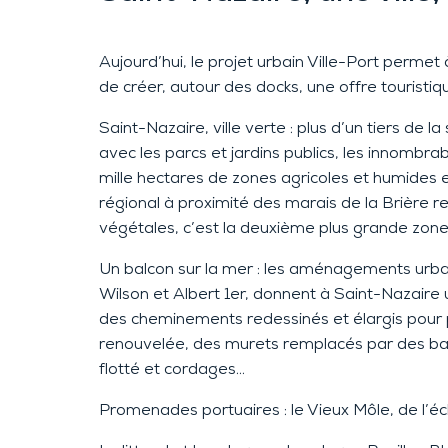
Aujourd’hui, le projet urbain Ville-Port permet
de créer, autour des docks, une offre touristiqu
Saint-Nazaire, ville verte :
plus d’un tiers de l
avec les parcs et jardins publics, les innombrab
mille hectares de zones agricoles et humides 
régional à proximité de
s marais de la Brière 
végétales, c’est la deuxième plus grande zon
Un balcon sur la mer
: l
es aména
gements urbai
Wilson et Albert 1er, donnent à Saint-Nazaire 
des
cheminements redessinés et élargis pour p
renouvelée,
des
muret
s remplacés par des ba
flotté et cordages
…
Promenade
s
portuaire
s
: le Vieux Môle, de l’é