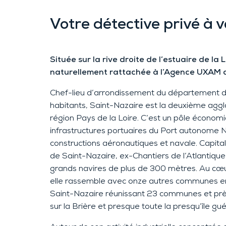
Votre détective privé
à v
Située
sur la rive droite de l’estuaire de la 
naturellement
rattachée à l
’Agence UXAM 
Chef-lieu d’arrondissement du département de
habitants,
Saint-Nazaire
est la deuxième aggl
région Pays de la Loire.
C’est un p
ôle économi
infrastructures portuaires du Port autonome 
constr
uctions aéronautiques et navale. Capital
de Saint-Nazaire, ex-Chantiers de l’Atlantique,
grands
navires de plus de 300 mètres. Au cœur
elle
rass
emble avec onze autres communes
e
Saint-Nazaire réunissant 23 communes et prè
sur la Brière et presque toute la presqu’île gu