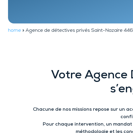
TheftTracker
home
»
Agence de détectives privés Saint-Nazaire 44
Votre A
gence 
s’e
Chacune de nos missions repose sur un a
confi
Pour chaque intervention
, un mandat e
méthodologie et les cond