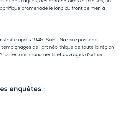
eu et des criques, des promontoires et falaises, un
magnifique promenade le long du front de mer, à
nstruite après 1945, Saint-Nazaire possède
 témoignages de l’art néolithique de toute la région
. Architecture, monuments et ouvrages
d’art
se
les enquêtes :