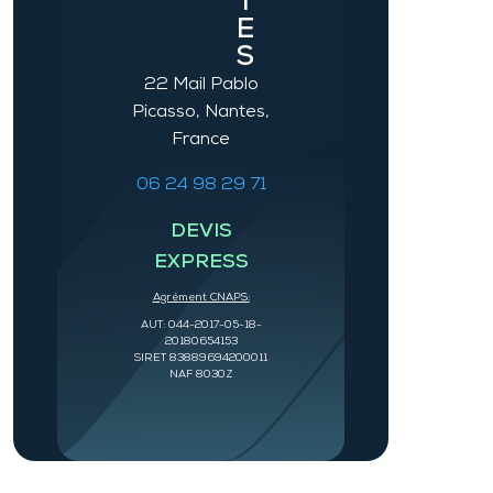
T
E
S
22 Mail Pablo
Picasso, Nantes,
France
06 24 98 29 71
DEVIS
EXPRESS
Agrément CNAPS:
AUT: 044-2017-05-18-
20180654153
SIRET 83889694200011
NAF 8030Z