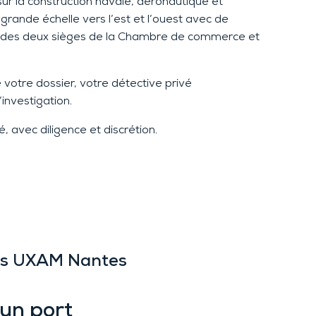
sur la construction navale, aéronautique et
à grande échelle
vers
l’
e
st
e
t l’o
uest avec de
‘un des deux sièges de la Chambre de commerce et
e votre dossier, votre détective privé
’investigation.
, avec diligence et discrétion.
vés UXAM Nantes
 un port