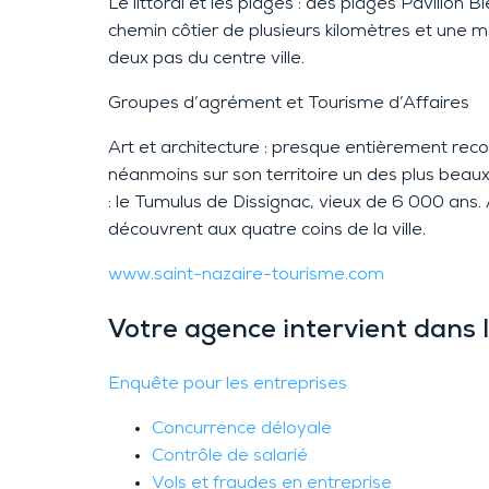
Le littoral et les plages :
des plages Pavillon Bl
chemin côtier de plusieurs kilomètres et une 
deux pas du centre ville.
Groupes d’agrément et Tourisme d’Affaires
Art et architecture :
presque entièrement reco
néanmoins sur son territoire un des plus beaux
: le Tumulus de Dissignac, vieux de 6 000 ans
découvre
nt aux quatre coins de la ville
.
www.
saint-nazaire
-tourisme.com
Votre agence intervient dans 
Enquête pour les entreprises
Concurrence déloyale
Contrôle de salarié
Vols et fraudes en entreprise