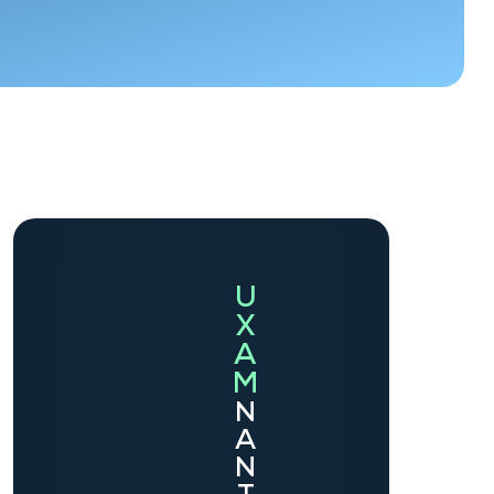
U
X
A
M
N
A
N