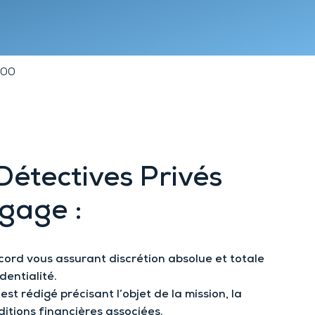
Lyon 9
Chambéry
Annecy
Clermont-
Ferrand
600
Détectives Privés
ngage :
ccord vous assurant
discrétion absolue et
totale
dentialité.
st rédigé précisant l’objet de la mission, la
itions financières associées.