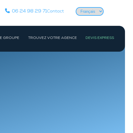
Choisir
06 24 98 29 71
Contact
une
langue
E GROUPE
TROUVEZ VOTRE AGENCE
DEVIS EXPRESS
Actualités
PARIS IDF
CENTRE
Équipes
Société
Paris
Orléans
Études de cas
e-
Evry
ac
Devenir détective privé
es-
Les formations de détective privé
e
Reconversion détective privé pour les
Gendarmes, Militaires et Policiers
FAQ