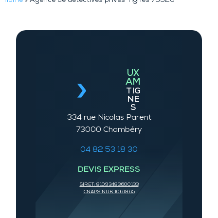
home
»
Agence de détectives privés Tignes 73320
UX
AM
TIG
NE
S
334 rue Nicolas Parent
73000 Chambéry
04 82 53 18 30
DEVIS EXPRESS
SIRET: 81093483600133
CNAPS NUB
1061965