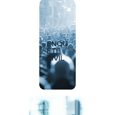
ENQU
ÊTE
CIVIL
E