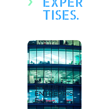
EXPER
TISES.
ENQUÊTE
ENTREPRIS
E