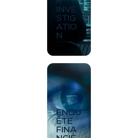
R
INVE
STIG
ATIO
N
ENQU
ÊTE
FINA