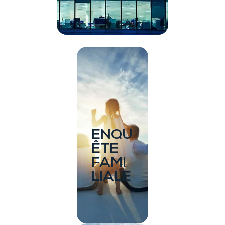
ENQU
ÊTE
FAMI
LIALE