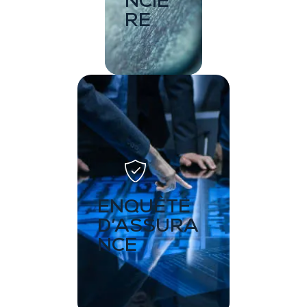
NCIÈ
RE
ENQUÊTE
D’ASSURA
NCE