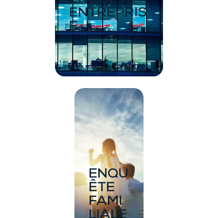
ENTREPRIS
E
ENQU
ÊTE
FAMI
LIALE