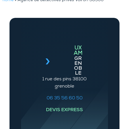
home
»
Agence de détectives privés Voiron 38500
UX
AM
GR
EN
OB
LE
1 rue des pins 38100
grenoble
06 35 56 60 50
DEVIS EXPRESS