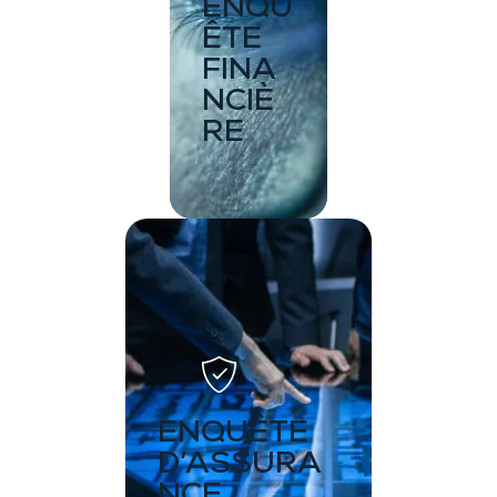
ENQU
ÊTE
FINA
NCIÈ
RE
ENQUÊTE
D’ASSURA
NCE