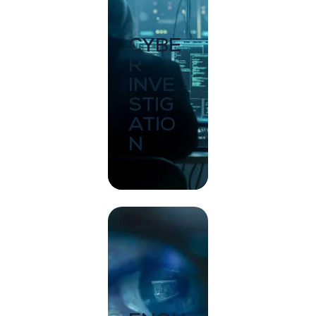
CYBE
R
INVE
STIG
ATIO
N