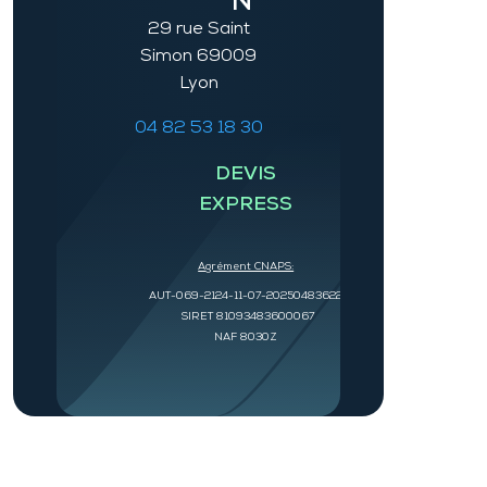
N
29 rue Saint
Simon 69009
Lyon
04 82 53 18 30
DEVIS
EXPRESS
Agrément CNAPS:
AUT-069-2124-11-07-20250483622
SIRET 81093483600067
NAF 8030Z