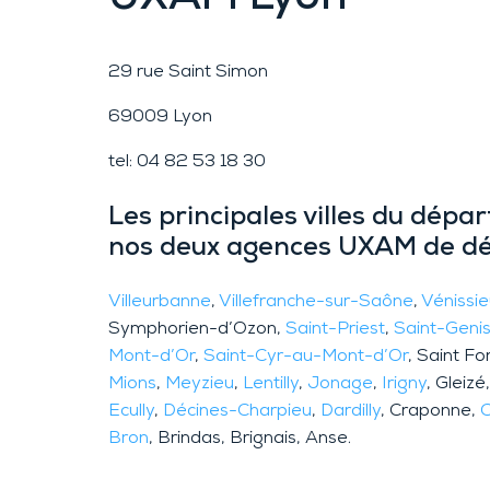
29 rue Saint Simon
69009 Lyon
tel: 04 82 53 18 30
Les principales villes du dép
nos deux agences UXAM de dét
Villeurbanne
,
Villefranche-sur-Saône
,
Vénissi
Symphorien-d’Ozon,
Saint-Priest
,
Saint-Geni
Mont-d’Or
,
Saint-Cyr-au-Mont-d’Or
, Saint Fo
Mions
,
Meyzieu
,
Lentilly
,
Jonage
,
Irigny
, Gleizé
Ecully
,
Décines-Charpieu
,
Dardilly
, Craponne,
Bron
, Brindas, Brignais, Anse.