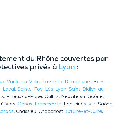
artement du Rhône couvertes par
ectives privés à
Lyon
:
eux
,
Vaulx-en-Velin
,
Tassin-la-Demi-Lune
, Saint-
s-Laval
,
Sainte-Foy-Lès-Lyon
,
Saint-Didier-au-
ns, Rillieux-la-Pape, Oullins, Neuville sur Saône,
, Givors,
Genas
,
Francheville
, Fontaines-sur-Saône,
Corbas
, Chassieu, Chaponost,
Caluire-et-Cuire
,