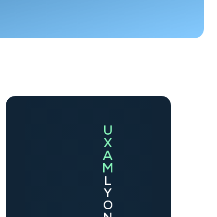
U
X
A
M
L
Y
O