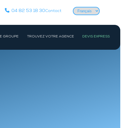
Choisir
04 82 53 18 30
Contact
une
langue
E GROUPE
TROUVEZ VOTRE AGENCE
DEVIS EXPRESS
Actualités
PARIS IDF
CENTRE
Équipes
Société
Paris
Orléans
Études de cas
e-
Evry
ac
Devenir détective privé
es-
Les formations de détective privé
e
Reconversion détective privé pour les
Gendarmes, Militaires et Policiers
FAQ