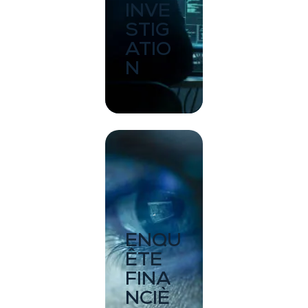
INVE
STIG
ATIO
N
ENQU
ÊTE
FINA
NCIÈ