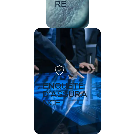
RE
ENQUÊTE
D’ASSURA
NCE