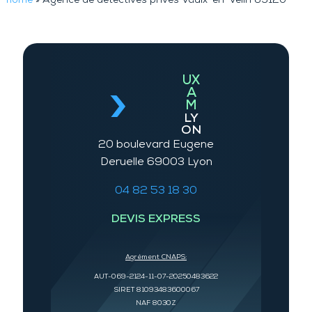
home
»
Agence de détectives privés Vaulx-en-Velin 69120
UX
A
M
LY
ON
20 boulevard Eugene
Deruelle 69003 Lyon
04 82 53 18 30
DEVIS EXPRESS
Agrément CNAPS:
AUT-069-2124-11-07-20250483622
SIRET 81093483600067
NAF 8030Z