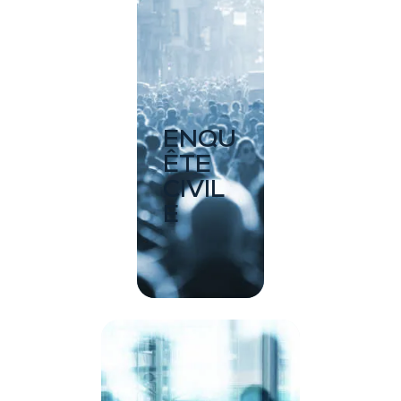
ENQU
ÊTE
CIVIL
E