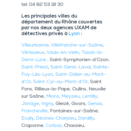
tel: 04 82 53 18 30
Les principales villes du
département du Rhône couvertes
par nos deux agences UXAM de
détectives privés à
Lyon
:
Villeurbanne
,
Villefranche-sur-Saône
,
Vénissieux
,
Vaulx-en-Velin
,
Tassin-la-
Demi-Lune
, Saint-Symphorien-d’Ozon,
Saint-Priest
,
Saint-Genis-Laval
,
Sainte-
Foy-Lès-Lyon
,
Saint-Didier-au-Mont-
d’Or
,
Saint-Cyr-au-Mont-d’Or
, Saint
Fons, Rillieux-la-Pape, Oullins, Neuville
sur Saône,
Mions
,
Meyzieu
,
Lentilly
,
Jonage
,
Irigny
, Gleizé, Givors,
Genas
,
Francheville
, Fontaines-sur-Saône,
Ecully
,
Décines-Charpieu
,
Dardilly
,
Craponne,
Corbas
, Chassieu,