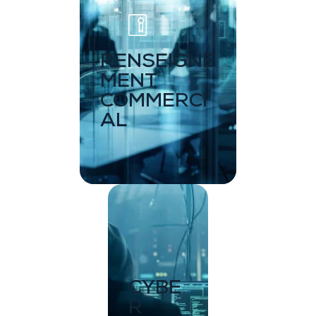
RENSEIGNE
MENT
COMMERCI
AL
CYBE
R