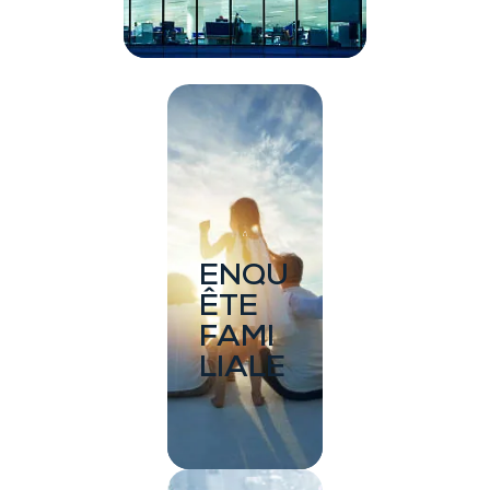
ENQU
ÊTE
FAMI
LIALE