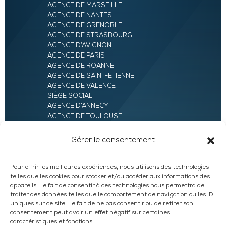
AGENCE DE MARSEILLE
AGENCE DE NANTES
AGENCE DE GRENOBLE
AGENCE DE STRASBOURG
AGENCE D’AVIGNON
AGENCE DE PARIS
AGENCE DE ROANNE
AGENCE DE SAINT-ETIENNE
AGENCE DE VALENCE
SIÈGE SOCIAL
AGENCE D’ANNECY
AGENCE DE TOULOUSE
AGENCE LYON
AGENCE D’ORLÉANS
Gérer le consentement
AGENCE D’EVRY
Pour offrir les meilleures expériences, nous utilisons des technologies
telles que les cookies pour stocker et/ou accéder aux informations des
appareils. Le fait de consentir à ces technologies nous permettra de
traiter des données telles que le comportement de navigation ou les ID
uniques sur ce site. Le fait de ne pas consentir ou de retirer son
consentement peut avoir un effet négatif sur certaines
caractéristiques et fonctions.