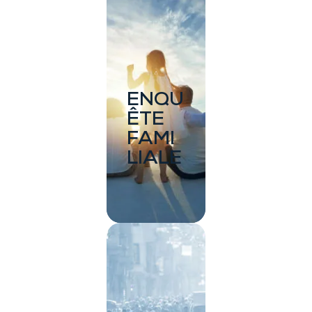
ENQU
ÊTE
FAMI
LIALE