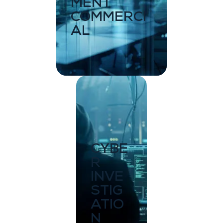
MENT
COMMERCI
AL
CYBE
R
INVE
STIG
ATIO
N