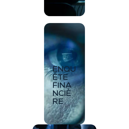
ENQU
ÊTE
FINA
NCIÈ
RE