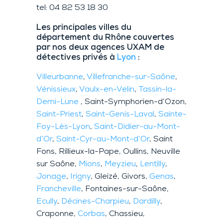
tel: 04 82 53 18 30
Les principales villes du
département du Rhône couvertes
par nos deux agences UXAM de
détectives privés à
Lyon
:
Villeurbanne
,
Villefranche-sur-Saône
,
Vénissieux
,
Vaulx-en-Velin
,
Tassin-la-
Demi-Lune
, Saint-Symphorien-d’Ozon,
Saint-Priest
,
Saint-Genis-Laval
,
Sainte-
Foy-Lès-Lyon
,
Saint-Didier-au-Mont-
d’Or
,
Saint-Cyr-au-Mont-d’Or
, Saint
Fons, Rillieux-la-Pape, Oullins, Neuville
sur Saône,
Mions
,
Meyzieu
,
Lentilly
,
Jonage
,
Irigny
, Gleizé, Givors,
Genas
,
Francheville
, Fontaines-sur-Saône,
Ecully
,
Décines-Charpieu
,
Dardilly
,
Craponne,
Corbas
, Chassieu,