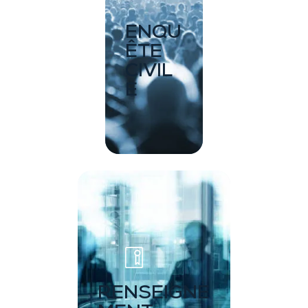
ENQU
ÊTE
CIVIL
E
RENSEIGNE