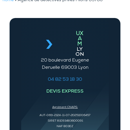
home
»
Agence de détectives privés Mions 69780
UX
A
M
LY
ON
20 boulevard Eugene
Deruelle 69003 Lyon
04 82 53 18 30
DEVIS EXPRESS
Agrément CNAPS:
AUT-069-2124-11-07-20251006457
SIRET 81093483600091
NAF 8030Z